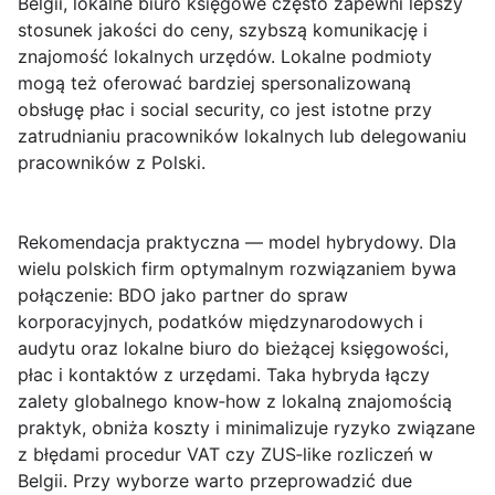
Belgii, lokalne biuro księgowe często zapewni lepszy
stosunek jakości do ceny, szybszą komunikację i
znajomość lokalnych urzędów. Lokalne podmioty
mogą też oferować bardziej spersonalizowaną
obsługę płac i social security, co jest istotne przy
zatrudnianiu pracowników lokalnych lub delegowaniu
pracowników z Polski.
Rekomendacja praktyczna — model hybrydowy.
Dla
wielu polskich firm optymalnym rozwiązaniem bywa
połączenie: BDO jako partner do spraw
korporacyjnych, podatków międzynarodowych i
audytu oraz lokalne biuro do bieżącej księgowości,
płac i kontaktów z urzędami. Taka hybryda łączy
zalety globalnego know‑how z lokalną znajomością
praktyk, obniża koszty i minimalizuje ryzyko związane
z błędami procedur VAT czy ZUS‑like rozliczeń w
Belgii. Przy wyborze warto przeprowadzić due