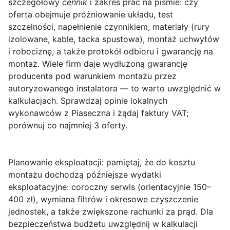
szczegółowy
cennik
i zakres prac na piśmie: czy
oferta obejmuje próżniowanie układu, test
szczelności, napełnienie czynnikiem, materiały (rury
izolowane, kable, tacka spustowa), montaż uchwytów
i robociznę, a także protokół odbioru i gwarancję na
montaż. Wiele firm daje wydłużoną gwarancję
producenta pod warunkiem montażu przez
autoryzowanego instalatora — to warto uwzględnić w
kalkulacjach. Sprawdzaj opinie lokalnych
wykonawców z Piaseczna i żądaj faktury VAT;
porównuj co najmniej 3 oferty.
Planowanie eksploatacji
: pamiętaj, że do kosztu
montażu dochodzą późniejsze wydatki
eksploatacyjne: coroczny serwis (orientacyjnie 150–
400 zł), wymiana filtrów i okresowe czyszczenie
jednostek, a także zwiększone rachunki za prąd. Dla
bezpieczeństwa budżetu uwzględnij w kalkulacji