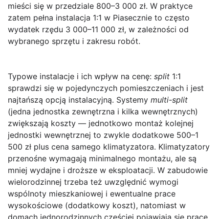
mieści się w przedziale 800–3 000 zł. W praktyce
zatem pełna instalacja 1:1 w Piasecznie to często
wydatek rzędu 3 000–11 000 zł, w zależności od
wybranego sprzętu i zakresu robót.
Typowe instalacje i ich wpływ na cenę
:
split
1:1
sprawdzi się w pojedynczych pomieszczeniach i jest
najtańszą opcją instalacyjną. Systemy
multi-split
(jedna jednostka zewnętrzna i kilka wewnętrznych)
zwiększają koszty — jednotkowo montaż kolejnej
jednostki wewnętrznej to zwykle dodatkowe 500–1
500 zł plus cena samego klimatyzatora. Klimatyzatory
przenośne wymagają minimalnego montażu, ale są
mniej wydajne i droższe w eksploatacji. W zabudowie
wielorodzinnej trzeba też uwzględnić wymogi
wspólnoty mieszkaniowej i ewentualne prace
wysokościowe (dodatkowy koszt), natomiast w
domach jednorodzinnych częściej pojawiają się prace