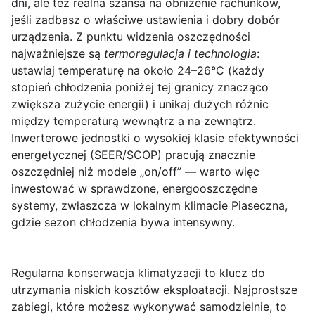
dni, ale też realna szansa na obniżenie rachunków,
jeśli zadbasz o właściwe ustawienia i dobry dobór
urządzenia. Z punktu widzenia oszczędności
najważniejsze są
termoregulacja i technologia
:
ustawiaj temperaturę na około 24–26°C (każdy
stopień chłodzenia poniżej tej granicy znacząco
zwiększa zużycie energii) i unikaj dużych różnic
między temperaturą wewnątrz a na zewnątrz.
Inwerterowe jednostki o wysokiej klasie efektywności
energetycznej (SEER/SCOP) pracują znacznie
oszczędniej niż modele „on/off” — warto więc
inwestować w sprawdzone, energooszczędne
systemy, zwłaszcza w lokalnym klimacie Piaseczna,
gdzie sezon chłodzenia bywa intensywny.
Regularna
konserwacja klimatyzacji
to klucz do
utrzymania niskich kosztów eksploatacji. Najprostsze
zabiegi, które możesz wykonywać samodzielnie, to