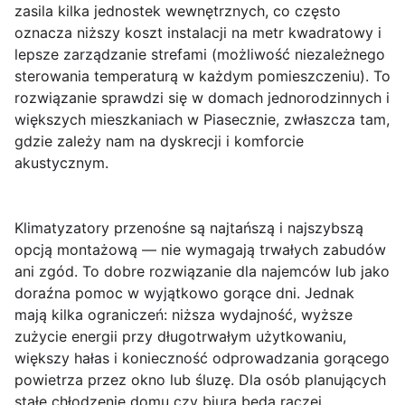
zasila kilka jednostek wewnętrznych, co często
oznacza niższy koszt instalacji na metr kwadratowy i
lepsze zarządzanie strefami (możliwość niezależnego
sterowania temperaturą w każdym pomieszczeniu). To
rozwiązanie sprawdzi się w domach jednorodzinnych i
większych mieszkaniach w Piasecznie, zwłaszcza tam,
gdzie zależy nam na dyskrecji i komforcie
akustycznym.
Klimatyzatory przenośne
są najtańszą i najszybszą
opcją montażową — nie wymagają trwałych zabudów
ani zgód. To dobre rozwiązanie dla najemców lub jako
doraźna pomoc w wyjątkowo gorące dni. Jednak
mają kilka ograniczeń: niższa wydajność, wyższe
zużycie energii przy długotrwałym użytkowaniu,
większy hałas i konieczność odprowadzania gorącego
powietrza przez okno lub śluzę. Dla osób planujących
stałe chłodzenie domu czy biura będą raczej