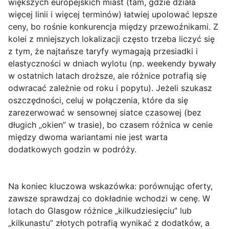
większych europejskich miast (tam, gdzie działa
więcej linii i więcej terminów) łatwiej upolować lepsze
ceny, bo rośnie konkurencja między przewoźnikami. Z
kolei z mniejszych lokalizacji często trzeba liczyć się
z tym, że najtańsze taryfy wymagają przesiadki i
elastyczności w dniach wylotu (np. weekendy bywały
w ostatnich latach droższe, ale różnice potrafią się
odwracać zależnie od roku i popytu). Jeżeli szukasz
oszczędności, celuj w połączenia, które da się
zarezerwować w sensownej siatce czasowej (bez
długich „okien” w trasie), bo czasem różnica w cenie
między dwoma wariantami nie jest warta
dodatkowych godzin w podróży.
Na koniec kluczowa wskazówka: porównując oferty,
zawsze sprawdzaj
co dokładnie wchodzi w cenę
. W
lotach do Glasgow różnice „kilkudziesięciu” lub
„kilkunastu” złotych potrafią wynikać z dodatków, a