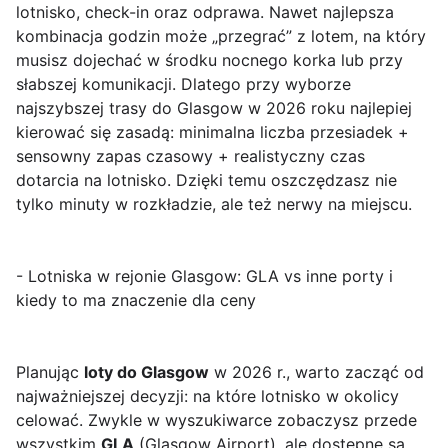
lotnisko, check-in oraz odprawa. Nawet najlepsza
kombinacja godzin może „przegrać” z lotem, na który
musisz dojechać w środku nocnego korka lub przy
słabszej komunikacji. Dlatego przy wyborze
najszybszej trasy do Glasgow w 2026 roku najlepiej
kierować się zasadą:
minimalna liczba przesiadek +
sensowny zapas czasowy + realistyczny czas
dotarcia na lotnisko
. Dzięki temu oszczędzasz nie
tylko minuty w rozkładzie, ale też nerwy na miejscu.
- Lotniska w rejonie Glasgow: GLA vs inne porty i
kiedy to ma znaczenie dla ceny
Planując
loty do Glasgow
w 2026 r., warto zacząć od
najważniejszej decyzji: na które lotnisko w okolicy
celować. Zwykle w wyszukiwarce zobaczysz przede
wszystkim
GLA
(Glasgow Airport), ale dostępne są