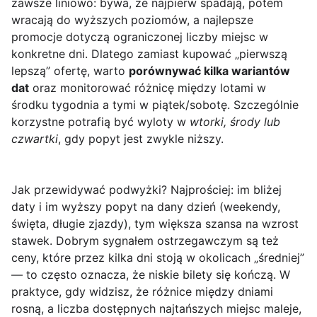
zawsze liniowo: bywa, że najpierw spadają, potem
wracają do wyższych poziomów, a najlepsze
promocje dotyczą ograniczonej liczby miejsc w
konkretne dni. Dlatego zamiast kupować „pierwszą
lepszą” ofertę, warto
porównywać kilka wariantów
dat
oraz monitorować różnicę między lotami w
środku tygodnia a tymi w piątek/sobotę. Szczególnie
korzystne potrafią być wyloty w
wtorki, środy lub
czwartki
, gdy popyt jest zwykle niższy.
Jak przewidywać podwyżki? Najprościej: im bliżej
daty i im wyższy popyt na dany dzień (weekendy,
święta, długie zjazdy), tym większa szansa na wzrost
stawek. Dobrym sygnałem ostrzegawczym są też
ceny, które przez kilka dni stoją w okolicach „średniej”
— to często oznacza, że niskie bilety się kończą. W
praktyce, gdy widzisz, że różnice między dniami
rosną, a liczba dostępnych najtańszych miejsc maleje,