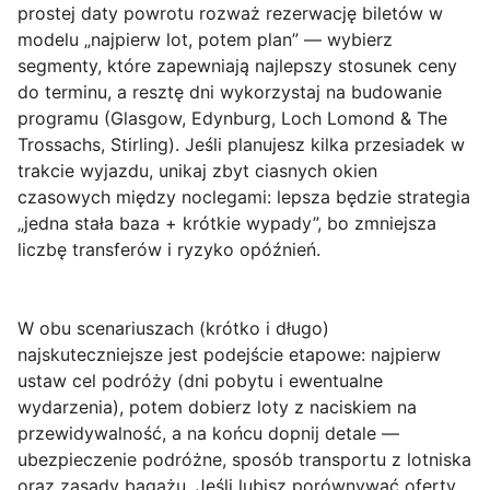
prostej daty powrotu rozważ rezerwację biletów w
modelu „najpierw lot, potem plan” — wybierz
segmenty, które zapewniają najlepszy stosunek ceny
do terminu, a resztę dni wykorzystaj na budowanie
programu (Glasgow, Edynburg, Loch Lomond & The
Trossachs, Stirling). Jeśli planujesz kilka przesiadek w
trakcie wyjazdu, unikaj zbyt ciasnych okien
czasowych między noclegami: lepsza będzie strategia
„jedna stała baza + krótkie wypady”, bo zmniejsza
liczbę transferów i ryzyko opóźnień.
W obu scenariuszach (krótko i długo)
najskuteczniejsze jest podejście etapowe: najpierw
ustaw
cel podróży
(dni pobytu i ewentualne
wydarzenia), potem dobierz loty z naciskiem na
przewidywalność, a na końcu dopnij detale —
ubezpieczenie podróżne, sposób transportu z lotniska
oraz zasady bagażu. Jeśli lubisz porównywać oferty,