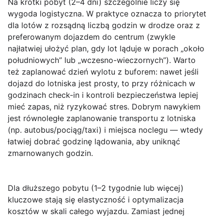
Na
krótki pobyt (2–4 dni)
szczególnie liczy się
wygoda logistyczna. W praktyce oznacza to priorytet
dla lotów z rozsądną liczbą godzin w drodze oraz z
preferowanym dojazdem do centrum (zwykle
najłatwiej ułożyć plan, gdy lot ląduje w porach „około
południowych” lub „wczesno-wieczornych”). Warto
też zaplanować dzień wylotu z buforem: nawet jeśli
dojazd do lotniska jest prosty, to przy różnicach w
godzinach check-in i kontroli bezpieczeństwa lepiej
mieć zapas, niż ryzykować stres. Dobrym nawykiem
jest równoległe zaplanowanie transportu z lotniska
(np. autobus/pociąg/taxi) i miejsca noclegu — wtedy
łatwiej dobrać godzinę lądowania, aby uniknąć
zmarnowanych godzin.
Dla
dłuższego pobytu (1–2 tygodnie lub więcej)
kluczowe stają się elastyczność i optymalizacja
kosztów w skali całego wyjazdu. Zamiast jednej