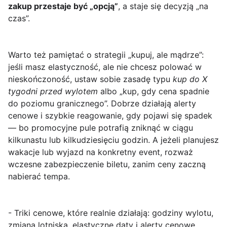
zakup przestaje być „opcją”
, a staje się decyzją „na
czas”.
Warto też pamiętać o strategii „kupuj, ale mądrze”:
jeśli masz elastyczność, ale nie chcesz polować w
nieskończoność, ustaw sobie zasadę typu
kup do X
tygodni przed wylotem
albo „kup, gdy cena spadnie
do poziomu granicznego”. Dobrze działają alerty
cenowe i szybkie reagowanie, gdy pojawi się spadek
— bo promocyjne pule potrafią zniknąć w ciągu
kilkunastu lub kilkudziesięciu godzin. A jeżeli planujesz
wakacje lub wyjazd na konkretny event, rozważ
wczesne zabezpieczenie biletu, zanim ceny zaczną
nabierać tempa.
- Triki cenowe, które realnie działają: godziny wylotu,
zmiana lotniska, elastyczne daty i alerty cenowe