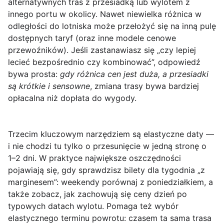
alternatywnych tras z przesiadką lub wylotem z
innego portu w okolicy. Nawet niewielka różnica w
odległości do lotniska może przełożyć się na inną pulę
dostępnych taryf (oraz inne modele cenowe
przewoźników). Jeśli zastanawiasz się „czy lepiej
lecieć bezpośrednio czy kombinować”, odpowiedź
bywa prosta:
gdy różnica cen jest duża, a przesiadki
są krótkie i sensowne
, zmiana trasy bywa bardziej
opłacalna niż dopłata do wygody.
Trzecim kluczowym narzędziem są
elastyczne daty
—
i nie chodzi tu tylko o przesunięcie w jedną stronę o
1–2 dni. W praktyce największe oszczędności
pojawiają się, gdy sprawdzisz bilety dla tygodnia „z
marginesem”: weekendy porównaj z poniedziałkiem, a
także zobacz, jak zachowują się ceny dzień po
typowych datach wylotu. Pomaga też wybór
elastycznego terminu powrotu: czasem ta sama trasa